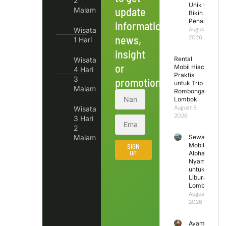
2
Unik yang
update
Malam
Bikin
Penasaran
information,
Wisata
August 9,
news,
2026
1 Hari
insight
Rental
Wisata
or
Mobil Hiace
4 Hari
Praktis
3
promotions.
untuk Trip
Malam
Rombongan
Lombok
August 8,
Wisata
2026
3 Hari
2
Malam
Sewa
Mobil
SIGN
UP
Alphard
Nyaman
untuk
Liburan
Lombok
August 7,
2026
Ayam