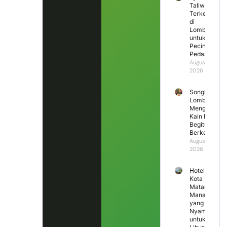
Taliwang
Terkenal
di
Lombok
untuk
Pecinta
Pedas
August 6,
2026
Songket
Lombok
Mengapa
Kain Ini
Begitu
Berkesan?
August 5,
2026
Hotel di
Kota
Mataram
Mana
yang
Nyaman
untuk