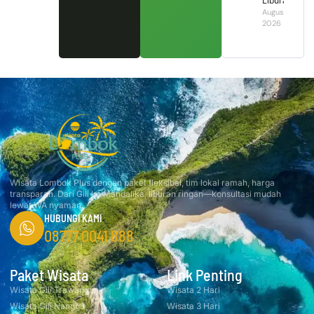
Liburan?
August 4,
2026
Wisata Lombok Plus dengan paket fleksibel, tim lokal ramah, harga
transparan. Dari Gili ke Mandalika, liburan ringan—konsultasi mudah
lewat WA nyaman.
HUBUNGI KAMI
08777 0041 888
Paket Wisata
Link Penting
Wisata Gili Trawangan
Wisata 2 Hari
Wisata Gili Nanggu
Wisata 3 Hari