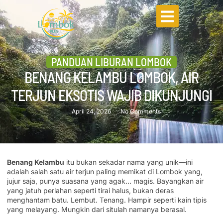
PANDUAN LIBURAN LOMBOK
BENANG KELAMBU LOMBOK, AIR
TERJUN EKSOTIS WAJIB DIKUNJUNGI
April 24, 2026
No Comments
Benang Kelambu
itu bukan sekadar nama yang unik—ini
adalah salah satu air terjun paling memikat di Lombok yang,
jujur saja, punya suasana yang agak… magis. Bayangkan air
yang jatuh perlahan seperti tirai halus, bukan deras
menghantam batu. Lembut. Tenang. Hampir seperti kain tipis
yang melayang. Mungkin dari situlah namanya berasal.