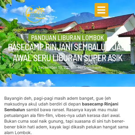
PANDUAN LIBURAN LOMBOK
BASECAMP RINJANI SEMBALUN JADI
AWAL SERU LIBURAN SUPER ASIK
September 13, 2025
No Comments
Bayangin deh, pagi-pagi masih adem banget, gue (eh
maksudnya aku) udah berdiri di depan
basecamp Rinjani
Sembalun
sambil bawa ransel. Rasanya kayak mau mulai
petualangan ala film-film, vibes-nya udah kerasa dari awal.
Bukan cuma soal naik gunung, tapi suasana di sini tuh bener-
bener bikin hati adem, kayak lagi dikasih pelukan hangat sama
alam Lombok.