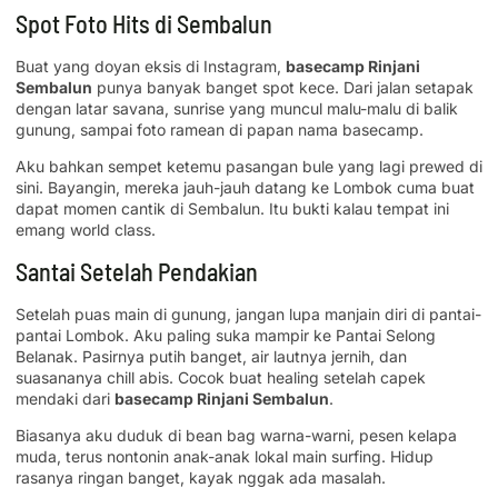
Spot Foto Hits di Sembalun
Buat yang doyan eksis di Instagram,
basecamp Rinjani
Sembalun
punya banyak banget spot kece. Dari jalan setapak
dengan latar savana, sunrise yang muncul malu-malu di balik
gunung, sampai foto ramean di papan nama basecamp.
Aku bahkan sempet ketemu pasangan bule yang lagi prewed di
sini. Bayangin, mereka jauh-jauh datang ke Lombok cuma buat
dapat momen cantik di Sembalun. Itu bukti kalau tempat ini
emang world class.
Santai Setelah Pendakian
Setelah puas main di gunung, jangan lupa manjain diri di pantai-
pantai Lombok. Aku paling suka mampir ke Pantai Selong
Belanak. Pasirnya putih banget, air lautnya jernih, dan
suasananya chill abis. Cocok buat healing setelah capek
mendaki dari
basecamp Rinjani Sembalun
.
Biasanya aku duduk di bean bag warna-warni, pesen kelapa
muda, terus nontonin anak-anak lokal main surfing. Hidup
rasanya ringan banget, kayak nggak ada masalah.