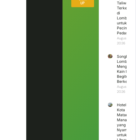
UP
Taliwang
Terkenal
di
Lombok
untuk
Pecinta
Pedas
August 6,
2026
Songket
Lombok
Mengapa
Kain Ini
Begitu
Berkesan?
August 5,
2026
Hotel di
Kota
Mataram
Mana
yang
Nyaman
untuk
Liburan?