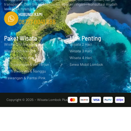
transparan. Dari Gili ke Mandalika, liburan ringan—konsultasi mudah
lewat WA nyaman.
HUBUNGI KAMI
08777 0041 888
Paket Wisata
Link Penting
Wisata Gili Trawangan
Wisata 2 Hari
Wisata Gili Nanggu
Wisata 3 Hari
Wisata Pantai Pink
Wisata 4 Hari
Gili Trawangan & Air Terjun
Sewa Mobil Lombok
Gili Trawangan & Nanggu
Trawangan & Pantai Pink
Copyright © 2025 - Wisata Lombok Plus