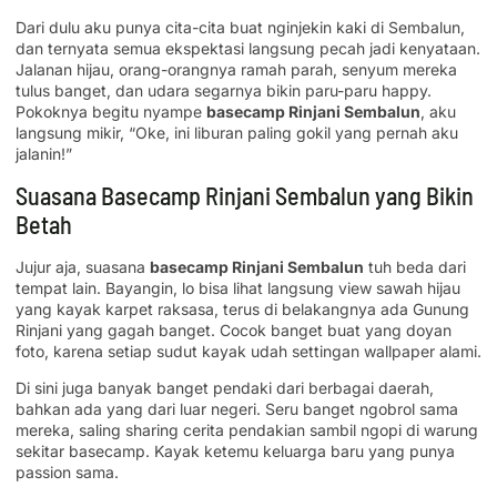
Dari dulu aku punya cita-cita buat nginjekin kaki di Sembalun,
dan ternyata semua ekspektasi langsung pecah jadi kenyataan.
Jalanan hijau, orang-orangnya ramah parah, senyum mereka
tulus banget, dan udara segarnya bikin paru-paru happy.
Pokoknya begitu nyampe
basecamp Rinjani Sembalun
, aku
langsung mikir, “Oke, ini liburan paling gokil yang pernah aku
jalanin!”
Suasana Basecamp Rinjani Sembalun yang Bikin
Betah
Jujur aja, suasana
basecamp Rinjani Sembalun
tuh beda dari
tempat lain. Bayangin, lo bisa lihat langsung view sawah hijau
yang kayak karpet raksasa, terus di belakangnya ada Gunung
Rinjani yang gagah banget. Cocok banget buat yang doyan
foto, karena setiap sudut kayak udah settingan wallpaper alami.
Di sini juga banyak banget pendaki dari berbagai daerah,
bahkan ada yang dari luar negeri. Seru banget ngobrol sama
mereka, saling sharing cerita pendakian sambil ngopi di warung
sekitar basecamp. Kayak ketemu keluarga baru yang punya
passion sama.