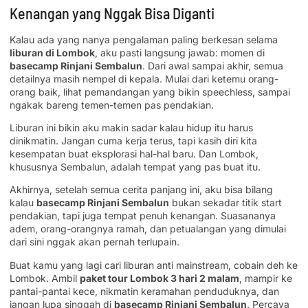
Kenangan yang Nggak Bisa Diganti
Kalau ada yang nanya pengalaman paling berkesan selama
liburan di Lombok
, aku pasti langsung jawab: momen di
basecamp Rinjani Sembalun
. Dari awal sampai akhir, semua
detailnya masih nempel di kepala. Mulai dari ketemu orang-
orang baik, lihat pemandangan yang bikin speechless, sampai
ngakak bareng temen-temen pas pendakian.
Liburan ini bikin aku makin sadar kalau hidup itu harus
dinikmatin. Jangan cuma kerja terus, tapi kasih diri kita
kesempatan buat eksplorasi hal-hal baru. Dan Lombok,
khususnya Sembalun, adalah tempat yang pas buat itu.
Akhirnya, setelah semua cerita panjang ini, aku bisa bilang
kalau
basecamp Rinjani Sembalun
bukan sekadar titik start
pendakian, tapi juga tempat penuh kenangan. Suasananya
adem, orang-orangnya ramah, dan petualangan yang dimulai
dari sini nggak akan pernah terlupain.
Buat kamu yang lagi cari liburan anti mainstream, cobain deh ke
Lombok. Ambil
paket tour Lombok 3 hari 2 malam
, mampir ke
pantai-pantai kece, nikmatin keramahan penduduknya, dan
jangan lupa singgah di
basecamp Rinjani Sembalun
. Percaya