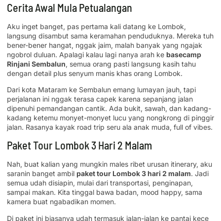
Cerita Awal Mula Petualangan
Aku inget banget, pas pertama kali datang ke Lombok,
langsung disambut sama keramahan penduduknya. Mereka tuh
bener-bener hangat, nggak jaim, malah banyak yang ngajak
ngobrol duluan. Apalagi kalau lagi nanya arah ke
basecamp
Rinjani Sembalun
, semua orang pasti langsung kasih tahu
dengan detail plus senyum manis khas orang Lombok.
Dari kota Mataram ke Sembalun emang lumayan jauh, tapi
perjalanan ini nggak terasa capek karena sepanjang jalan
dipenuhi pemandangan cantik. Ada bukit, sawah, dan kadang-
kadang ketemu monyet-monyet lucu yang nongkrong di pinggir
jalan. Rasanya kayak road trip seru ala anak muda, full of vibes.
Paket Tour Lombok 3 Hari 2 Malam
Nah, buat kalian yang mungkin males ribet urusan itinerary, aku
saranin banget ambil
paket tour Lombok 3 hari 2 malam
. Jadi
semua udah disiapin, mulai dari transportasi, penginapan,
sampai makan. Kita tinggal bawa badan, mood happy, sama
kamera buat ngabadikan momen.
Di paket ini biasanya udah termasuk jalan-jalan ke pantai kece