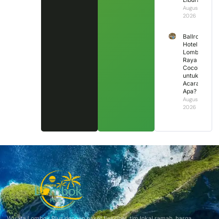
August 4,
2026
Ballroom
Hotel
Lombok
Raya
Cocok
untuk
Acara
Apa?
August 3,
2026
Wisata Lombok Plus dengan paket fleksibel, tim lokal ramah, harga