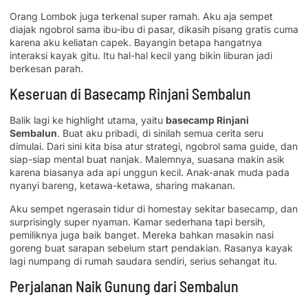
Orang Lombok juga terkenal super ramah. Aku aja sempet
diajak ngobrol sama ibu-ibu di pasar, dikasih pisang gratis cuma
karena aku keliatan capek. Bayangin betapa hangatnya
interaksi kayak gitu. Itu hal-hal kecil yang bikin liburan jadi
berkesan parah.
Keseruan di Basecamp Rinjani Sembalun
Balik lagi ke highlight utama, yaitu
basecamp Rinjani
Sembalun
. Buat aku pribadi, di sinilah semua cerita seru
dimulai. Dari sini kita bisa atur strategi, ngobrol sama guide, dan
siap-siap mental buat nanjak. Malemnya, suasana makin asik
karena biasanya ada api unggun kecil. Anak-anak muda pada
nyanyi bareng, ketawa-ketawa, sharing makanan.
Aku sempet ngerasain tidur di homestay sekitar basecamp, dan
surprisingly super nyaman. Kamar sederhana tapi bersih,
pemiliknya juga baik banget. Mereka bahkan masakin nasi
goreng buat sarapan sebelum start pendakian. Rasanya kayak
lagi numpang di rumah saudara sendiri, serius sehangat itu.
Perjalanan Naik Gunung dari Sembalun