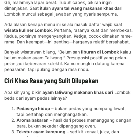
Gili, malamnya lapar berat. Tubuh capek, pikiran ingin
dimanjakan. Saat itulah
ayam taliwang makanan khas dari
Lombok muncul sebagai jawaban yang nyaris sempurna.
Ada alasan kenapa menu ini selalu masuk daftar wajib saat
wisata kuliner Lombok
. Pertama, rasanya kuat dan membekas.
Kedua, porsinya mengenyangkan. Ketiga, cocok dimakan rame-
rame. Dan keempat—ini penting—harganya relatif bersahabat.
Banyak wisatawan bilang, “Belum sah
liburan di Lombok
kalau
belum makan ayam Taliwang.” Presuposisi positif yang pelan-
pelan jadi kebenaran kolektif. Kamu mungkin datang karena
penasaran, tapi pulang dengan rasa rindu.
Ciri Khas Rasa yang Sulit Dilupakan
Apa sih yang bikin
ayam taliwang makanan khas dari
Lombok
beda dari ayam pedas lainnya?
Pedasnya hidup
– bukan pedas yang numpang lewat,
tapi bertahap dan menghangatkan.
Aroma bakaran
– hasil dari proses memanggang dengan
bara, bukan sekadar dipanggang oven.
Tekstur ayam kampung
– sedikit kenyal, juicy, dan