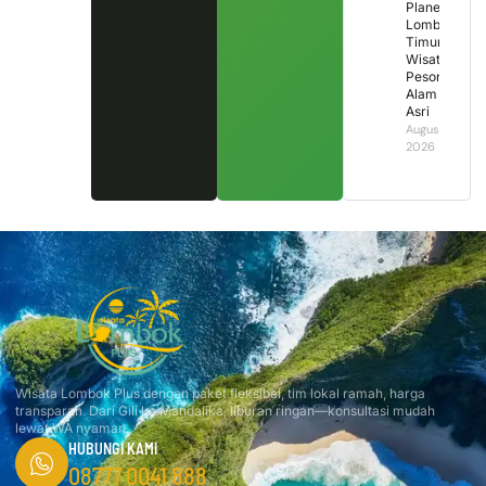
Planet
Lombok
Timur,
Wisata
Pesona
Alam
Asri
August 1,
2026
Wisata Lombok Plus dengan paket fleksibel, tim lokal ramah, harga
transparan. Dari Gili ke Mandalika, liburan ringan—konsultasi mudah
lewat WA nyaman.
HUBUNGI KAMI
08777 0041 888