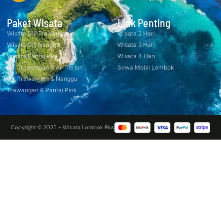
Paket Wisata
Link Penting
Wisata Gili Trawangan
Wisata 2 Hari
Wisata Gili Nanggu
Wisata 3 Hari
Wisata Pantai Pink
Wisata 4 Hari
Gili Trawangan & Air Terjun
Sewa Mobil Lombok
Gili Trawangan & Nanggu
Trawangan & Pantai Pink
Copyright © 2025 - Wisata Lombok Plus