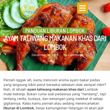
PANDUAN LIBURAN LOMBOK
AYAM TALIWANG MAKANAN KHAS DARI
LOMBOK
December 16, 2025
No Comments
Pernah nggak sih, kamu mencium aroma ayam bakar pedas
yang langsung bikin perut bereaksi sebelum otak sempat mikir?
Nah, di situlah
ayam taliwang makanan khas dari
Lombok
mulai bekerja. Bukan cuma soal pedasnya yang “nendang”, tapi
tentang cerita, budaya, dan kenangan yang melekat di setiap
gigitannya. Kalau kamu pernah atau sedang merencanakan
liburan di Lombok
, besar kemungkinan hidangan ini akan jadi