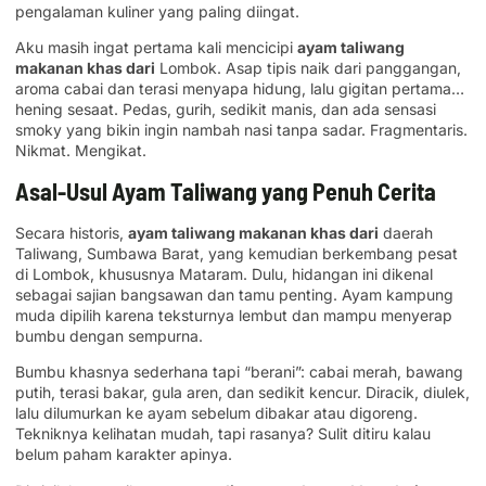
pengalaman kuliner yang paling diingat.
Aku masih ingat pertama kali mencicipi
ayam taliwang
makanan khas dari
Lombok. Asap tipis naik dari panggangan,
aroma cabai dan terasi menyapa hidung, lalu gigitan pertama…
hening sesaat. Pedas, gurih, sedikit manis, dan ada sensasi
smoky yang bikin ingin nambah nasi tanpa sadar. Fragmentaris.
Nikmat. Mengikat.
Asal-Usul Ayam Taliwang yang Penuh Cerita
Secara historis,
ayam taliwang makanan khas dari
daerah
Taliwang, Sumbawa Barat, yang kemudian berkembang pesat
di Lombok, khususnya Mataram. Dulu, hidangan ini dikenal
sebagai sajian bangsawan dan tamu penting. Ayam kampung
muda dipilih karena teksturnya lembut dan mampu menyerap
bumbu dengan sempurna.
Bumbu khasnya sederhana tapi “berani”: cabai merah, bawang
putih, terasi bakar, gula aren, dan sedikit kencur. Diracik, diulek,
lalu dilumurkan ke ayam sebelum dibakar atau digoreng.
Tekniknya kelihatan mudah, tapi rasanya? Sulit ditiru kalau
belum paham karakter apinya.