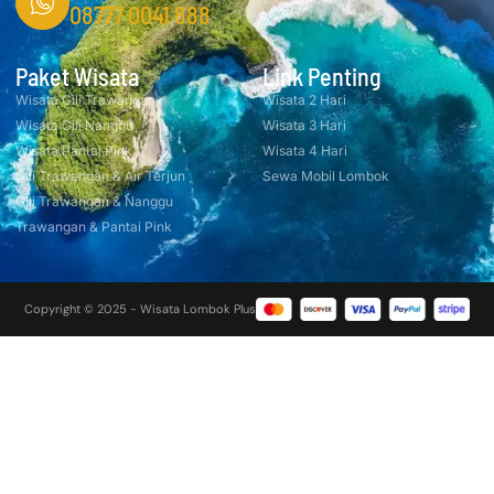
08777 0041 888
Paket Wisata
Link Penting
Wisata Gili Trawangan
Wisata 2 Hari
Wisata Gili Nanggu
Wisata 3 Hari
Wisata Pantai Pink
Wisata 4 Hari
Gili Trawangan & Air Terjun
Sewa Mobil Lombok
Gili Trawangan & Nanggu
Trawangan & Pantai Pink
Copyright © 2025 - Wisata Lombok Plus