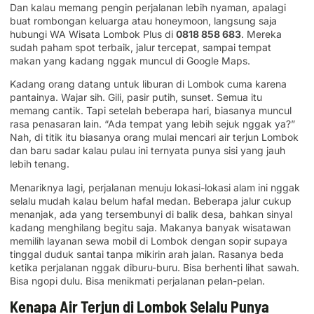
Dan kalau memang pengin perjalanan lebih nyaman, apalagi
buat rombongan keluarga atau honeymoon, langsung saja
hubungi WA Wisata Lombok Plus di
0818 858 683
. Mereka
sudah paham spot terbaik, jalur tercepat, sampai tempat
makan yang kadang nggak muncul di Google Maps.
Kadang orang datang untuk liburan di Lombok cuma karena
pantainya. Wajar sih. Gili, pasir putih, sunset. Semua itu
memang cantik. Tapi setelah beberapa hari, biasanya muncul
rasa penasaran lain. “Ada tempat yang lebih sejuk nggak ya?”
Nah, di titik itu biasanya orang mulai mencari air terjun Lombok
dan baru sadar kalau pulau ini ternyata punya sisi yang jauh
lebih tenang.
Menariknya lagi, perjalanan menuju lokasi-lokasi alam ini nggak
selalu mudah kalau belum hafal medan. Beberapa jalur cukup
menanjak, ada yang tersembunyi di balik desa, bahkan sinyal
kadang menghilang begitu saja. Makanya banyak wisatawan
memilih layanan sewa mobil di Lombok dengan sopir supaya
tinggal duduk santai tanpa mikirin arah jalan. Rasanya beda
ketika perjalanan nggak diburu-buru. Bisa berhenti lihat sawah.
Bisa ngopi dulu. Bisa menikmati perjalanan pelan-pelan.
Kenapa Air Terjun di Lombok Selalu Punya