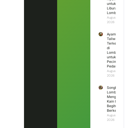
untuk
Liburan
Lombok
August 7,
2026
Ayam
Taliwang
Terkenal
di
Lombok
untuk
Pecinta
Pedas
August 6,
2026
Songket
Lombok
Mengapa
Kain Ini
Begitu
Berkesan?
August 5,
2026