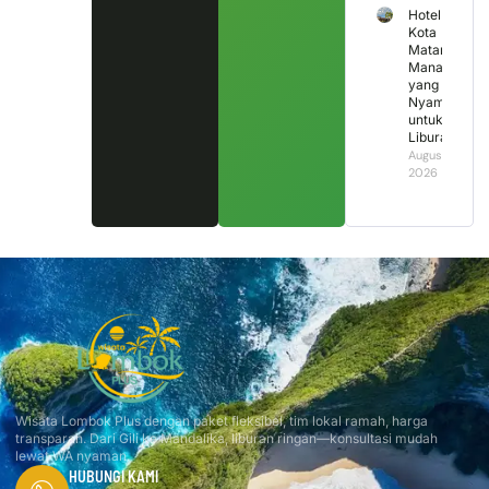
Hotel di
Kota
Mataram
Mana
yang
Nyaman
untuk
Liburan?
August 4,
2026
Wisata Lombok Plus dengan paket fleksibel, tim lokal ramah, harga
transparan. Dari Gili ke Mandalika, liburan ringan—konsultasi mudah
lewat WA nyaman.
HUBUNGI KAMI