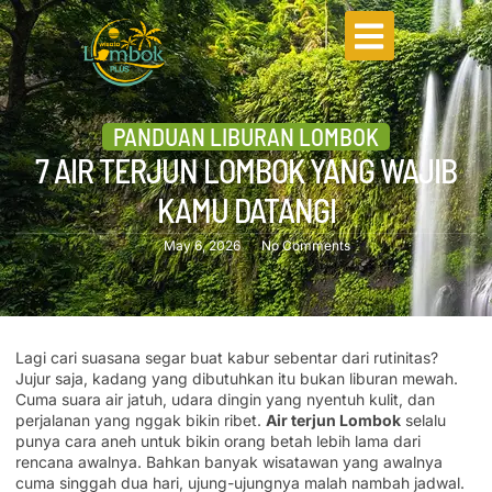
PANDUAN LIBURAN LOMBOK
7 AIR TERJUN LOMBOK YANG WAJIB
KAMU DATANGI
May 6, 2026
No Comments
Lagi cari suasana segar buat kabur sebentar dari rutinitas?
Jujur saja, kadang yang dibutuhkan itu bukan liburan mewah.
Cuma suara air jatuh, udara dingin yang nyentuh kulit, dan
perjalanan yang nggak bikin ribet.
Air terjun Lombok
selalu
punya cara aneh untuk bikin orang betah lebih lama dari
rencana awalnya. Bahkan banyak wisatawan yang awalnya
cuma singgah dua hari, ujung-ujungnya malah nambah jadwal.