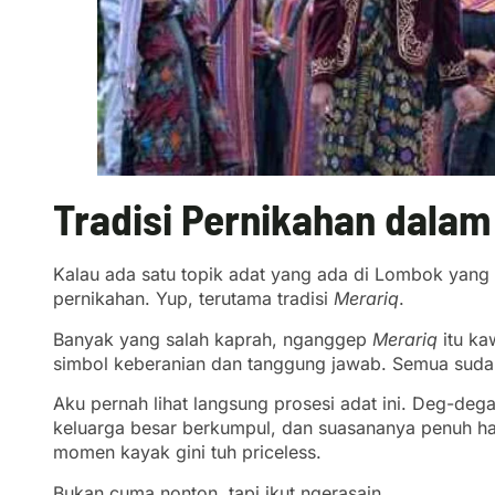
Tradisi Pernikahan dala
Kalau ada satu topik adat yang ada di Lombok yang 
pernikahan. Yup, terutama tradisi
Merariq
.
Banyak yang salah kaprah, nganggep
Merariq
itu ka
simbol keberanian dan tanggung jawab. Semua sudah
Aku pernah lihat langsung prosesi adat ini. Deg-dega
keluarga besar berkumpul, dan suasananya penuh h
momen kayak gini tuh priceless.
Bukan cuma nonton, tapi ikut ngerasain.