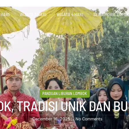
 HARI
WISATA 3 HARI
WISATA 4 HARI
SEWA MOBIL LOMB
PANDUAN LIBURAN LOMBOK
K, TRADISI UNIK DAN B
December 16, 2025
No Comments